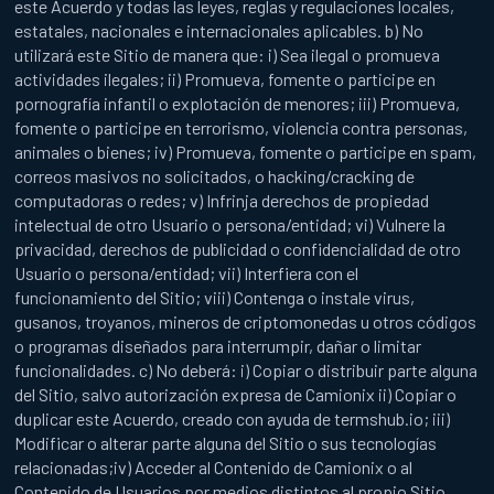
este Acuerdo y todas las leyes, reglas y regulaciones locales,
estatales, nacionales e internacionales aplicables. b) No
utilizará este Sitio de manera que: i) Sea ilegal o promueva
actividades ilegales; ii) Promueva, fomente o participe en
pornografía infantil o explotación de menores; iii) Promueva,
fomente o participe en terrorismo, violencia contra personas,
animales o bienes; iv) Promueva, fomente o participe en spam,
correos masivos no solicitados, o hacking/cracking de
computadoras o redes; v) Infrinja derechos de propiedad
intelectual de otro Usuario o persona/entidad; vi) Vulnere la
privacidad, derechos de publicidad o confidencialidad de otro
Usuario o persona/entidad; vii) Interfiera con el
funcionamiento del Sitio; viii) Contenga o instale virus,
gusanos, troyanos, mineros de criptomonedas u otros códigos
o programas diseñados para interrumpir, dañar o limitar
funcionalidades. c) No deberá: i) Copiar o distribuir parte alguna
del Sitio, salvo autorización expresa de Camionix ii) Copiar o
duplicar este Acuerdo, creado con ayuda de termshub.io; iii)
Modificar o alterar parte alguna del Sitio o sus tecnologías
relacionadas;iv) Acceder al Contenido de Camionix o al
Contenido de Usuarios por medios distintos al propio Sitio.